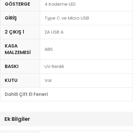
GÖSTERGE
4 Kademe LED
GIRIŞ
Type C ve Micro USB
2 ÇIKIŞ 1
2A USB A
KASA
ABS
MALZEMESI
BASKI
UV Renkli
KUTU
Var
Dahili Çift El Feneri
Ek Bilgiler