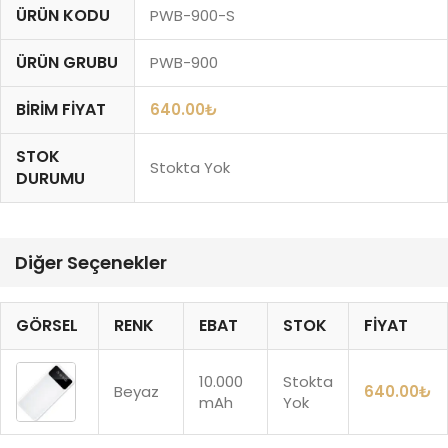
ÜRÜN KODU
PWB-900-S
ÜRÜN GRUBU
PWB-900
BIRIM FIYAT
640.00
₺
STOK
Stokta Yok
DURUMU
Diğer Seçenekler
GÖRSEL
RENK
EBAT
STOK
FIYAT
10.000
Stokta
Beyaz
640.00
₺
mAh
Yok