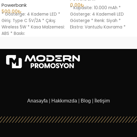
Powerbank
0.00
₺
* Kapasite: 10.000 mAh *
500.00
₺
* Gösterge: 4 Kademe LED *
Gösterge: 4 Kademeli LED
Giriş: Type C 5V/2A * Çıkış:
Gösterge * Renk: Siyah *
Wireless 5W * Kasa Malzemesi:
Ekstra: Vantuzlu Kavrama *
ABS * Baskı:
Giriş: USB-C
Anasayfa
|
Hakkımızda
|
Blog
|
İletişim