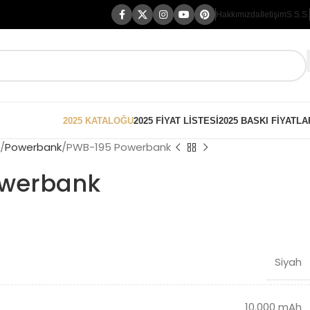
Hakkımızda
İletişim
S.S.S.
2025 KATALOĞU
2025 FİYAT LİSTESİ
2025 BASKI FİYATLA
Powerbank
PWB-195 Powerbank
werbank
Siyah
10.000 mAh