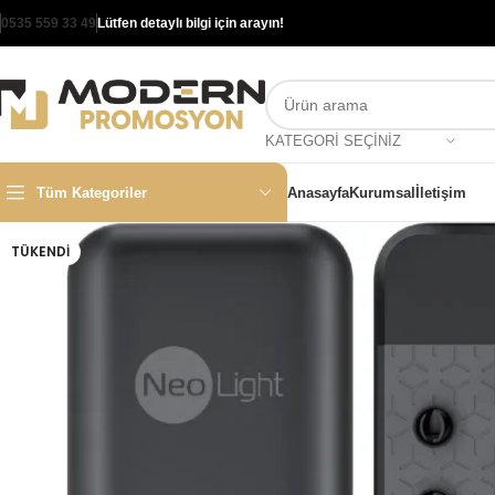
0535 559 33 49
Lütfen detaylı bilgi için arayın!
KATEGORI SEÇINIZ
Tüm Kategoriler
Anasayfa
Kurumsal
İletişim
TÜKENDI