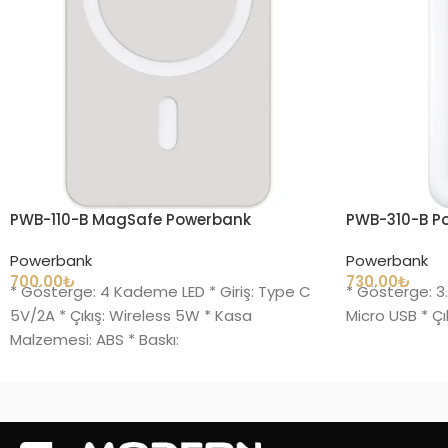
PWB-110-B MagSafe Powerbank
PWB-310-B P
Powerbank
Powerbank
700.00
₺
730.00
₺
* Gösterge: 4 Kademe LED * Giriş: Type C
* Gösterge: 3.
5V/2A * Çıkış: Wireless 5W * Kasa
Micro USB * Çı
Malzemesi: ABS * Baskı: