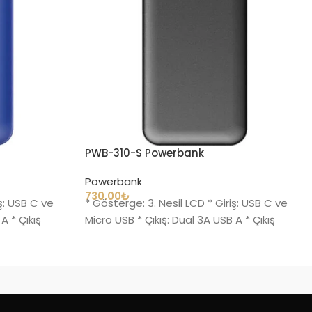
PWB-310-S Powerbank
Powerbank
730.00
₺
iş: USB C ve
* Gösterge: 3. Nesil LCD * Giriş: USB C ve
A * Çıkış
Micro USB * Çıkış: Dual 3A USB A * Çıkış