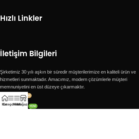
Hızlı Linkler
İletişim Bilgileri
Şirketimiz 30 yılı aşkın bir süredir müşterilerimize en kaliteli ürün ve
hizmetleri sunmaktadır. Amacımız, modern çözümlerle müşteri
memnuniyetini en üst düzeye çıkarmaktır.
YENI
2025 Kataloğu
Kategoriler
Ev
Menü
Mağaza
YENI
2025 Fiyat Listesi
HAVALE IÇIN ILETIŞIM KURUNUZ.
Banka Hesapları
Hakkımızda