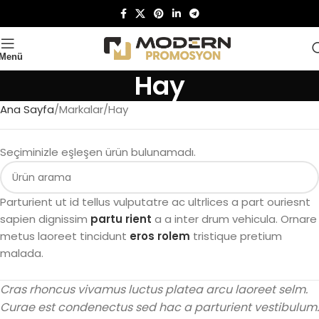
Menü
Hay
Ana Sayfa
Markalar
Hay
Seçiminizle eşleşen ürün bulunamadı.
Parturient ut id tellus vulputatre ac ultrlices a part ouriesnt
sapien dignissim
partu rient
a a inter drum vehicula. Ornare
metus laoreet tincidunt
eros rolem
tristique pretium
malada.
Cras rhoncus vivamus luctus platea arcu laoreet selm.
Curae est condenectus sed hac a parturient vestibulum.