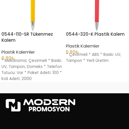
0544-110-SR Tükenmez
0544-320-K Plastik Kalem
Kalem
Plastik Kalemler
Plastik Kalemler
5.90
₺
* Çevirmeli * ABS * Baskı: UV,
6.80
₺
* Mekanizma: Çevirmeli * Baskı:
Tampon * Yerli Üretim
UV, Tampon, Domeks * Telefon
Tutucu: Var * Paket Adeti: 100 *
Koli Adeti: 2000