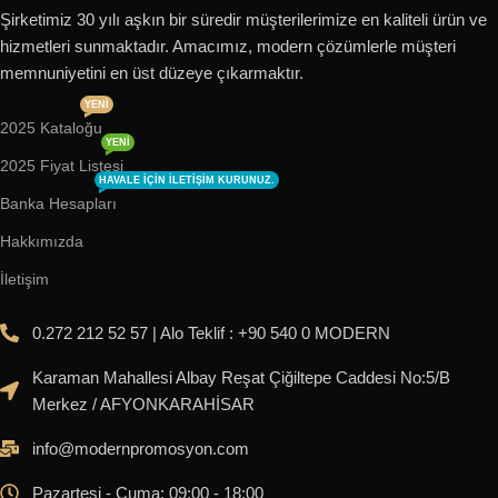
Şirketimiz 30 yılı aşkın bir süredir müşterilerimize en kaliteli ürün ve
hizmetleri sunmaktadır. Amacımız, modern çözümlerle müşteri
memnuniyetini en üst düzeye çıkarmaktır.
YENI
2025 Kataloğu
YENI
2025 Fiyat Listesi
HAVALE IÇIN ILETIŞIM KURUNUZ.
Banka Hesapları
Hakkımızda
İletişim
0.272 212 52 57 | Alo Teklif : +90 540 0 MODERN
Karaman Mahallesi Albay Reşat Çiğiltepe Caddesi No:5/B
Merkez / AFYONKARAHİSAR
info@modernpromosyon.com
Pazartesi - Cuma: 09:00 - 18:00