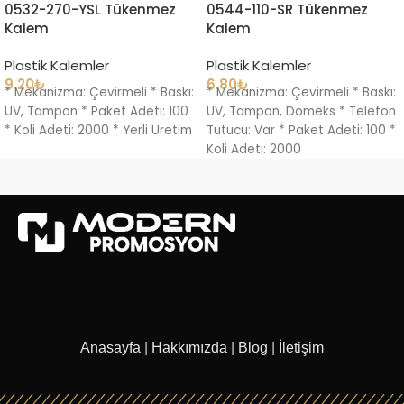
0532-270-YSL Tükenmez
0544-110-SR Tükenmez
Kalem
Kalem
Plastik Kalemler
Plastik Kalemler
9.20
₺
6.80
₺
* Mekanizma: Çevirmeli * Baskı:
* Mekanizma: Çevirmeli * Baskı:
UV, Tampon * Paket Adeti: 100
UV, Tampon, Domeks * Telefon
* Koli Adeti: 2000 * Yerli Üretim
Tutucu: Var * Paket Adeti: 100 *
Koli Adeti: 2000
Anasayfa
|
Hakkımızda
|
Blog
|
İletişim