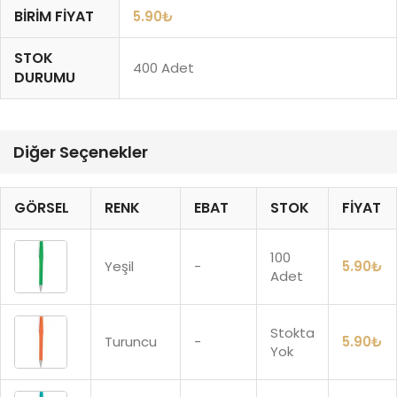
BIRIM FIYAT
5.90
₺
STOK
400 Adet
DURUMU
Diğer Seçenekler
GÖRSEL
RENK
EBAT
STOK
FIYAT
100
Yeşil
-
5.90
₺
Adet
Stokta
Turuncu
-
5.90
₺
Yok