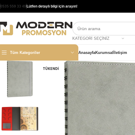
0535 559 33 49
Lütfen detaylı bilgi için arayın!
KATEGORI SEÇINIZ
Tüm Kategoriler
Anasayfa
Kurumsal
İletişim
TÜKENDI