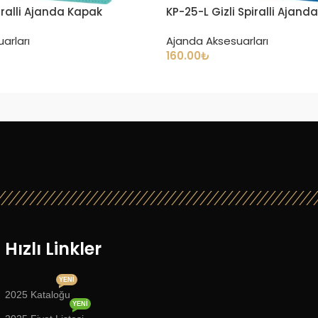
iralli Ajanda Kapak
KP-25-L Gizli Spiralli Ajand
arları
Ajanda Aksesuarları
160.00
₺
Hızlı Linkler
YENI
2025 Kataloğu
YENI