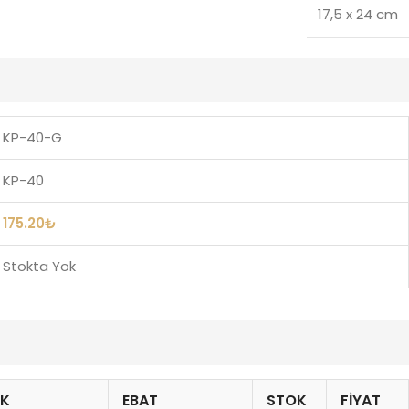
17,5 x 24 cm
KP-40-G
KP-40
175.20
₺
Stokta Yok
NK
EBAT
STOK
FIYAT