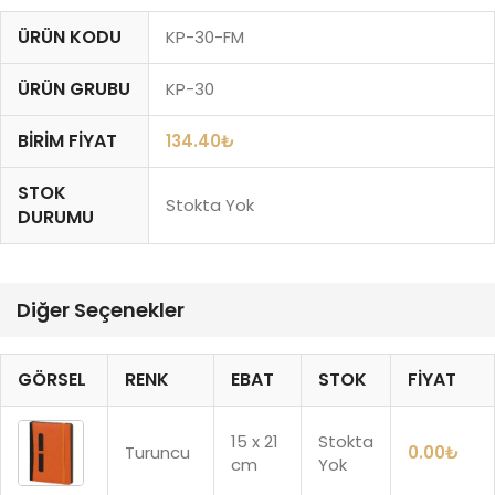
ÜRÜN KODU
KP-30-FM
ÜRÜN GRUBU
KP-30
BIRIM FIYAT
134.40
₺
STOK
Stokta Yok
DURUMU
Diğer Seçenekler
GÖRSEL
RENK
EBAT
STOK
FIYAT
15 x 21
Stokta
Turuncu
0.00
₺
cm
Yok