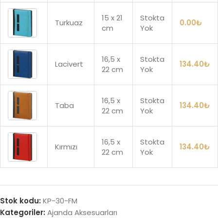
15 x 21
Stokta
Turkuaz
0.00
₺
cm
Yok
16,5 x
Stokta
Lacivert
134.40
₺
22 cm
Yok
16,5 x
Stokta
Taba
134.40
₺
22 cm
Yok
16,5 x
Stokta
Kırmızı
134.40
₺
22 cm
Yok
Stok kodu:
KP-30-FM
Kategoriler:
Ajanda Aksesuarları