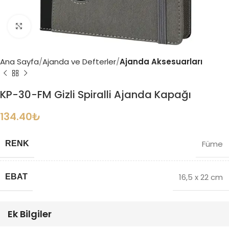
Büyütmek için tıklayın
Ana Sayfa
Ajanda ve Defterler
Ajanda Aksesuarları
KP-30-FM Gizli Spiralli Ajanda Kapağı
134.40
₺
Füme
RENK
16,5 x 22 cm
EBAT
Ek Bilgiler