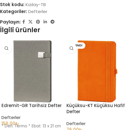
Stok kodu:
Kızılay-TB
Kategoriler:
Defterler
Paylaşın:
İlgili ürünler
TÜKENDI
Edremit-GR Tarihsiz Defter
Küçüksu-KT Küçüksu Hafif
Defter
Defterler
156.00
₺
Defterler
* Deri: Termo * Ebat: 13 x 21 cm
76.00
₺