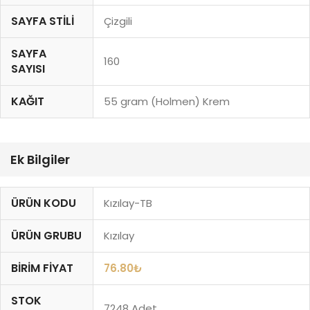
SAYFA STILI
Çizgili
SAYFA
160
SAYISI
KAĞIT
55 gram (Holmen) Krem
Ek Bilgiler
ÜRÜN KODU
Kızılay-TB
ÜRÜN GRUBU
Kızılay
BIRIM FIYAT
76.80
₺
STOK
7248 Adet