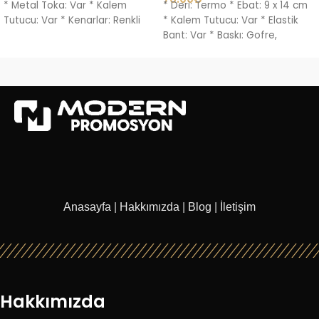
* Metal Toka: Var * Kalem
* Deri: Termo * Ebat: 9 x 14 cm
Tutucu: Var * Kenarlar: Renkli
* Kalem Tutucu: Var * Elastik
Bant: Var * Baskı: Gofre,
Anasayfa
|
Hakkımızda
|
Blog
|
İletişim
Hakkımızda