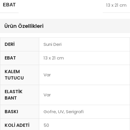
13 x 21 cm
EBAT
Ürün Özellikleri
DERI
Suni Deri
EBAT
13 x 21 cm
KALEM
Var
TUTUCU
ELASTIK
Var
BANT
BASKI
Gofre, UV, Serigrafi
KOLI ADETI
50