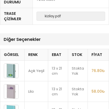
DURUMU
TRASE
kizilay.pdf
ÇIZIMLER
Diğer Seçenekler
GÖRSEL
RENK
EBAT
STOK
FIYAT
13 x 21
Stokta
Açık Yeşil
76.80
₺
cm
Yok
13 x 21
Stokta
Lila
58.00
₺
cm
Yok