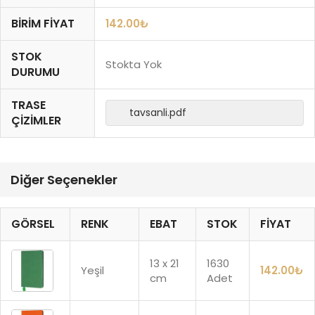
BIRIM FIYAT
142.00
₺
STOK
Stokta Yok
DURUMU
TRASE
tavsanli.pdf
ÇIZIMLER
Diğer Seçenekler
GÖRSEL
RENK
EBAT
STOK
FIYAT
13 x 21
1630
Yeşil
142.00
₺
cm
Adet