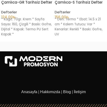
Çamlıca-GR Tarihsiz Defter
Çamlıca-S Tarihsiz Defter
Defterler
Defterler
124.00
₺
156.00
₺
* Kağıt: 70gr. Krem * Sayfa
* Deri: Termo * Ebat: 14.5 x 21
Sayısı: 160, Çizgili * Baskı: Gofre,
cm * Kalem Tutucu: Var *
Dijital * Kapak: Termo PU Sert
Kenarlar: Renkli * Baskı: Gofre,
Kapak *
UV
Anasayfa
|
Hakkımızda
|
Blog
|
İletişim