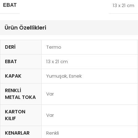
13 x 21 cm
EBAT
Ürün Özellikleri
DERI
Termo
EBAT
13 x 21 cm
KAPAK
Yumuşak, Esnek
RENKLI
Var
METAL TOKA
KARTON
Var
KILIF
KENARLAR
Renkli