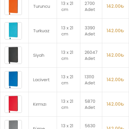
13 x 21
2700
Turuncu
142.00
₺
cm
Adet
13 x 21
3390
Turkuaz
142.00
₺
cm
Adet
13 x 21
26047
Siyah
142.00
₺
cm
Adet
13 x 21
13110
Lacivert
142.00
₺
cm
Adet
13 x 21
5870
Kırmızı
142.00
₺
cm
Adet
13 x 21
5630
Füme
142.00
₺