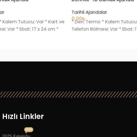
lar
Tarihli Ajandalar
0.00
₺
* Kalem Tutucu: Var * Kart ve
* Deri: Termo * Kalem Tutucu:
i: Var * Ebat: 17 x 24 cm *
Telefon Bölmesi: Var * Ebat: 
Hızlı Linkler
YENI
2025 Kataloğu