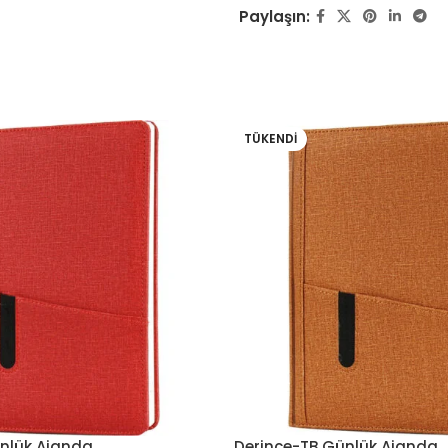
Paylaşın:
TÜKENDI
nlük Ajanda
Derince-TB Günlük Ajanda