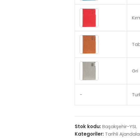
Kır
Ta
Gri
-
Tur
Stok kodu:
Başakşehir-YSL
Kategoriler:
Tarihli Ajandala