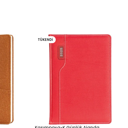
TÜKENDI
Kasımpaşa-K Günlük Ajanda