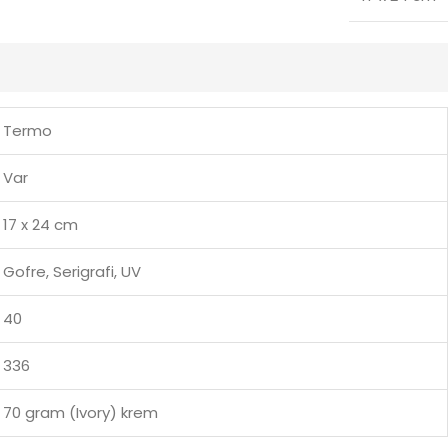
Termo
Var
17 x 24 cm
Gofre, Serigrafi, UV
40
336
70 gram (Ivory) krem