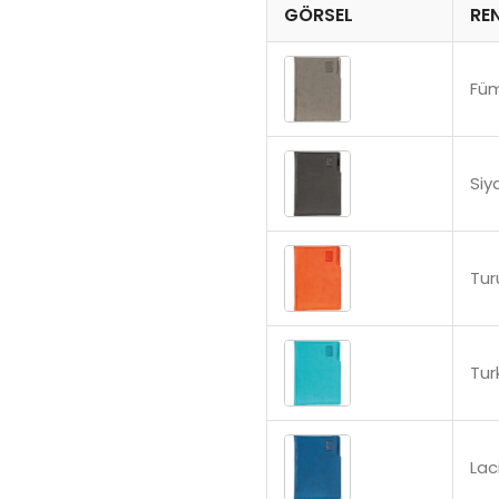
GÖRSEL
RE
Fü
Siy
Tur
Tur
Lac