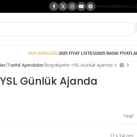
Hakkımızda
İletişim
S.S.S.
2025 KATALOĞU
2025 FİYAT LİSTESİ
2025 BASKI FİYATLA
ler
Tarihli Ajandalar
Başakşehir-YSL Günlük Ajanda
YSL Günlük Ajanda
Yeşil
17 x 24 cm