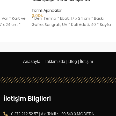
Tarihli Ajandalar
0.00
₺
 Var * Kart ve
* Deri: Termo * Ebat: 17 x 24 cm * Baskı:
17 x 24 cm *
Gofre, Serigrafi, UV * Koli Adeti: 40 * Sayfa
Anasayfa
|
Hakkımızda
|
Blog
|
İletişim
İletişim Bilgileri
0.272 212 52 57 | Alo Teklif : +90 540 0 MODERN