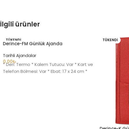
İlgili ürünler
TÜKENDI
TÜKENDI
Derince-FM Günlük Ajanda
Tarihli Ajandalar
0.00
₺
* Deri: Termo * Kalem Tutucu: Var * Kart ve
Telefon Bölmesi: Var * Ebat: 17 x 24 cm *
Derince-K Gü