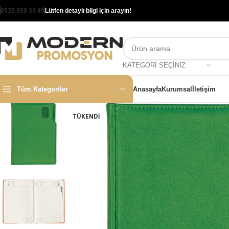
0535 559 33 49
Lütfen detaylı bilgi için arayın!
KATEGORI SEÇINIZ
Tüm Kategoriler
Anasayfa
Kurumsal
İletişim
TÜKENDI