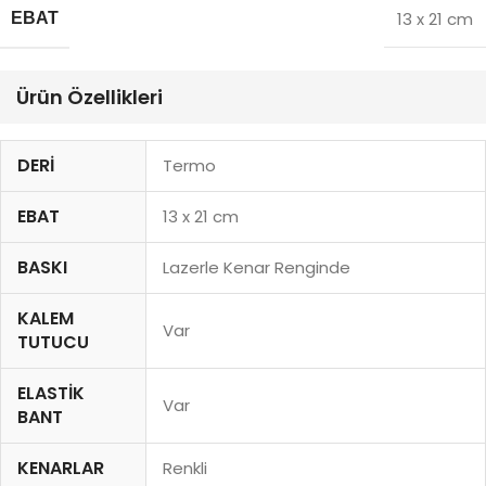
13 x 21 cm
EBAT
Ürün Özellikleri
DERI
Termo
EBAT
13 x 21 cm
BASKI
Lazerle Kenar Renginde
KALEM
Var
TUTUCU
ELASTIK
Var
BANT
KENARLAR
Renkli