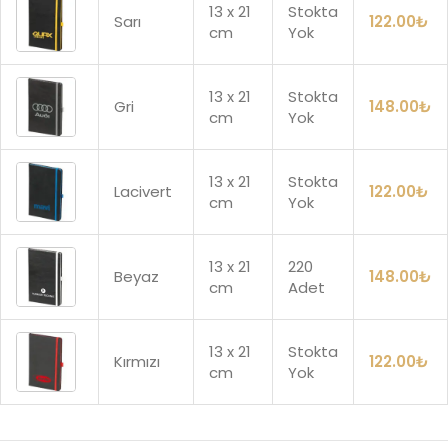
13 x 21
Stokta
Sarı
122.00
₺
cm
Yok
13 x 21
Stokta
Gri
148.00
₺
cm
Yok
13 x 21
Stokta
Lacivert
122.00
₺
cm
Yok
13 x 21
220
Beyaz
148.00
₺
cm
Adet
13 x 21
Stokta
Kırmızı
122.00
₺
cm
Yok