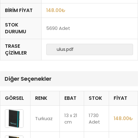
BIRIM FIYAT
148.00
₺
STOK
5690 Adet
DURUMU
TRASE
ulus.pdf
ÇIZIMLER
Diğer Seçenekler
GÖRSEL
RENK
EBAT
STOK
FIYAT
13 x 21
1730
Turkuaz
148.00
₺
cm
Adet