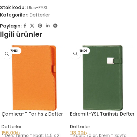
Stok kodu:
Ulus-FYSL
Kategoriler:
Defterler
Paylaşın:
İlgili ürünler
TÜKENDI
TÜKENDI
Çamlıca-T Tarihsiz Defter
Edremit-YSL Tarihsiz Defter
Defterler
Defterler
156.00
₺
118.00
₺
* Deri: Termo * Ebat: 14.5 x 21
* Kağıt: 70 gr. Krem * Sayfa