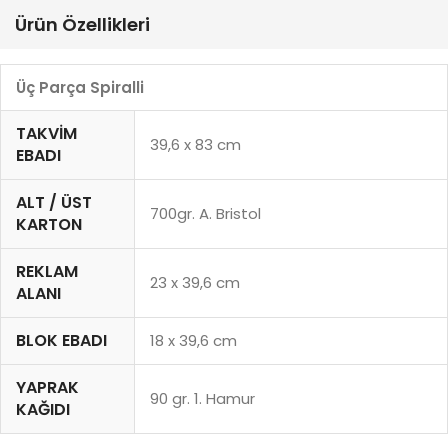
Ürün Özellikleri
Üç Parça Spiralli
TAKVIM
39,6 x 83 cm
EBADI
ALT / ÜST
700gr. A. Bristol
KARTON
REKLAM
23 x 39,6 cm
ALANI
BLOK EBADI
18 x 39,6 cm
YAPRAK
90 gr. 1. Hamur
KAĞIDI