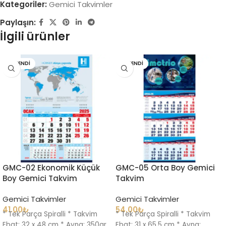
Kategoriler:
Gemici Takvimler
Paylaşın:
İlgili ürünler
TÜKENDI
TÜKENDI
GMC-02 Ekonomik Küçük
GMC-05 Orta Boy Gemici
Boy Gemici Takvim
Takvim
Gemici Takvimler
Gemici Takvimler
41.00
₺
54.00
₺
* Tek Parça Spiralli * Takvim
* Tek Parça Spiralli * Takvim
Ebat: 32 x 48 cm * Ayna: 350gr.
Ebat: 31 x 65,5 cm * Ayna: