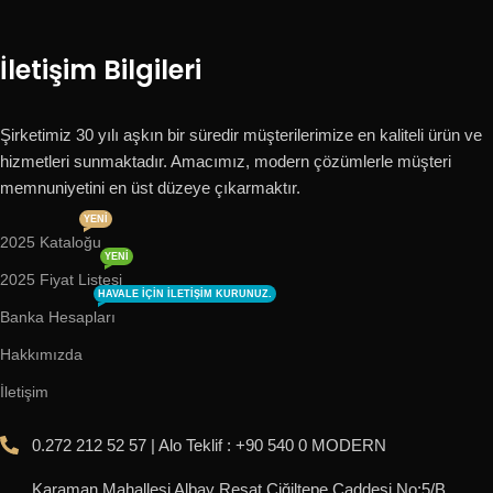
İletişim Bilgileri
Şirketimiz 30 yılı aşkın bir süredir müşterilerimize en kaliteli ürün ve
hizmetleri sunmaktadır. Amacımız, modern çözümlerle müşteri
memnuniyetini en üst düzeye çıkarmaktır.
YENI
2025 Kataloğu
YENI
2025 Fiyat Listesi
HAVALE IÇIN ILETIŞIM KURUNUZ.
Banka Hesapları
Hakkımızda
İletişim
0.272 212 52 57 | Alo Teklif : +90 540 0 MODERN
Karaman Mahallesi Albay Reşat Çiğiltepe Caddesi No:5/B