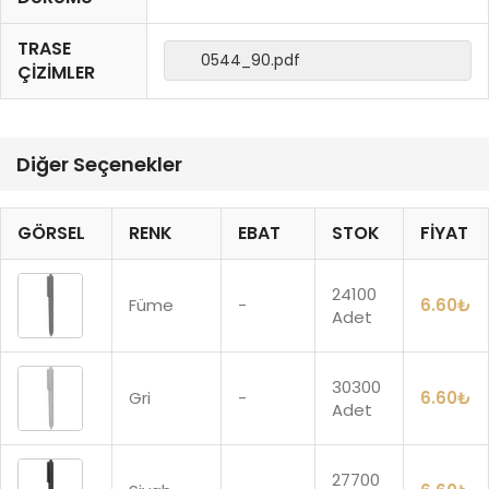
TRASE
0544_90.pdf
ÇIZIMLER
Diğer Seçenekler
GÖRSEL
RENK
EBAT
STOK
FIYAT
24100
Füme
-
6.60
₺
Adet
30300
Gri
-
6.60
₺
Adet
27700