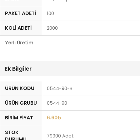
PAKET ADETI
100
KOLI ADETI
2000
Yerli Üretim
Ek Bilgiler
ÜRÜN KODU
0544-90-B
ÜRÜN GRUBU
0544-90
BIRIM FIYAT
6.60
₺
STOK
79900 Adet
DURUMU