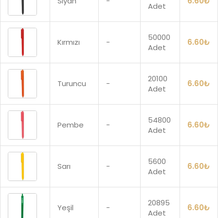
Siyah
-
6.60
₺
Adet
50000
Kırmızı
-
6.60
₺
Adet
20100
Turuncu
-
6.60
₺
Adet
54800
Pembe
-
6.60
₺
Adet
5600
Sarı
-
6.60
₺
Adet
20895
Yeşil
-
6.60
₺
Adet