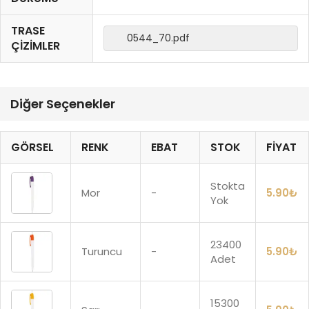
TRASE
0544_70.pdf
ÇIZIMLER
Diğer Seçenekler
GÖRSEL
RENK
EBAT
STOK
FIYAT
Stokta
Mor
-
5.90
₺
Yok
23400
Turuncu
-
5.90
₺
Adet
15300