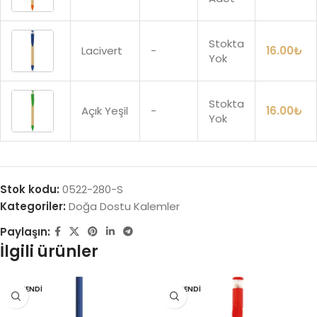
Stokta
Lacivert
-
16.00
₺
Yok
Stokta
Açık Yeşil
-
16.00
₺
Yok
Stok kodu:
0522-280-S
Kategoriler:
Doğa Dostu Kalemler
Paylaşın:
İlgili ürünler
TÜKENDI
TÜKENDI