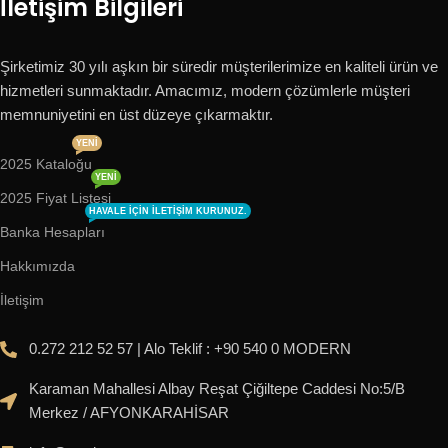
İletişim Bilgileri
Şirketimiz 30 yılı aşkın bir süredir müşterilerimize en kaliteli ürün ve
hizmetleri sunmaktadır. Amacımız, modern çözümlerle müşteri
memnuniyetini en üst düzeye çıkarmaktır.
YENI
2025 Kataloğu
YENI
2025 Fiyat Listesi
HAVALE IÇIN ILETIŞIM KURUNUZ.
Banka Hesapları
Hakkımızda
İletişim
0.272 212 52 57 | Alo Teklif : +90 540 0 MODERN
Karaman Mahallesi Albay Reşat Çiğiltepe Caddesi No:5/B
Merkez / AFYONKARAHİSAR