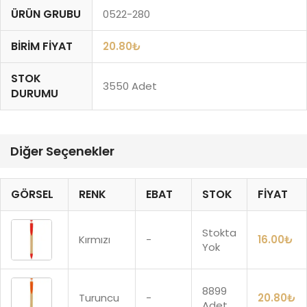
ÜRÜN GRUBU
0522-280
BIRIM FIYAT
20.80
₺
STOK
3550 Adet
DURUMU
Diğer Seçenekler
GÖRSEL
RENK
EBAT
STOK
FIYAT
Stokta
Kırmızı
-
16.00
₺
Yok
8899
Turuncu
-
20.80
₺
Adet