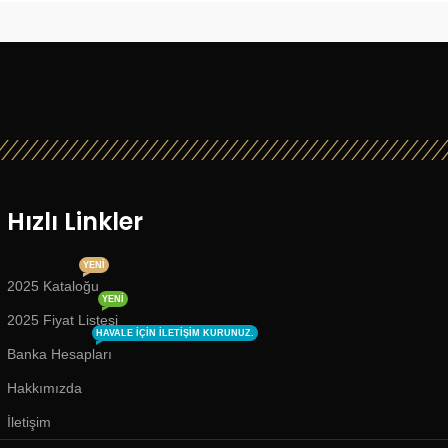
Hızlı Linkler
YENI
2025 Kataloğu
YENI
2025 Fiyat Listesi
HAVALE IÇIN ILETIŞIM KURUNUZ.
Banka Hesapları
Hakkımızda
İletişim