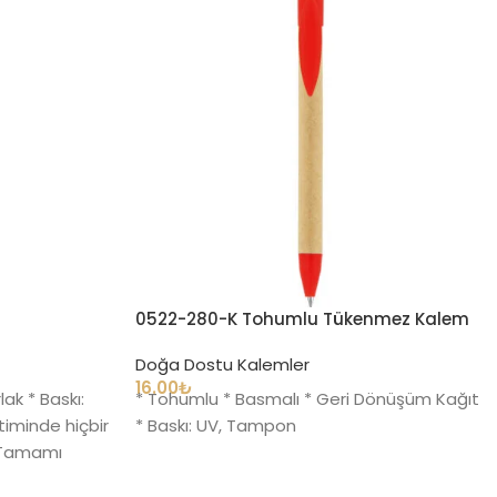
m
0522-280-K Tohumlu Tükenmez Kalem
Doğa Dostu Kalemler
16.00
₺
ak * Baskı:
* Tohumlu * Basmalı * Geri Dönüşüm Kağıt
iminde hiçbir
* Baskı: UV, Tampon
* Tamamı