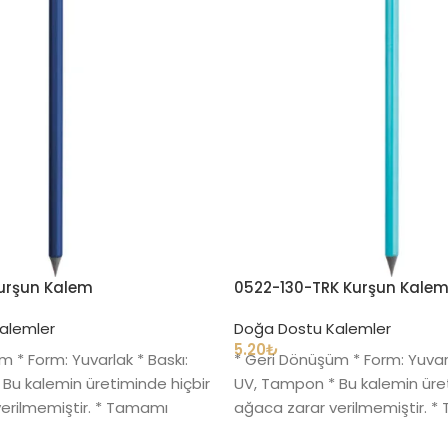
urşun Kalem
0522-130-TRK Kurşun Kale
alemler
Doğa Dostu Kalemler
5.20
₺
 * Form: Yuvarlak * Baskı:
* Geri Dönüşüm * Form: Yuvarl
Bu kalemin üretiminde hiçbir
UV, Tampon * Bu kalemin üret
erilmemiştir. * Tamamı
ağaca zarar verilmemiştir. 