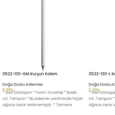
0522-130-GM Kurşun Kalem
0522-130-L K
Doğa Dostu Kalemler
Doğa Dostu K
5.20
₺
5.20
₺
* Geri Dönüşüm * Form: Yuvarlak * Baskı:
* Geri Dönüşüm
UV, Tampon * Bu kalemin üretiminde hiçbir
UV, Tampon * 
ağaca zarar verilmemiştir. * Tamamı
ağaca zarar v