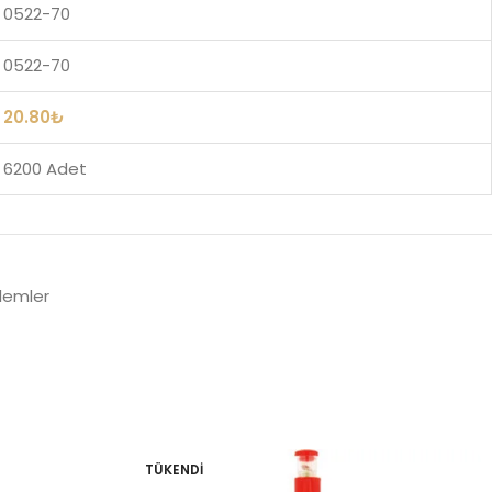
0522-70
0522-70
20.80
₺
6200 Adet
lemler
TÜKENDI