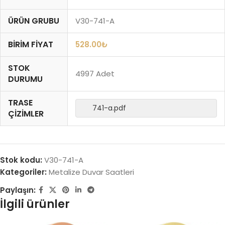
ÜRÜN GRUBU
V30-741-A
BIRIM FIYAT
528.00
₺
STOK
4997 Adet
DURUMU
TRASE
741-a.pdf
ÇIZIMLER
Stok kodu:
V30-741-A
Kategoriler:
Metalize Duvar Saatleri
Paylaşın:
İlgili ürünler