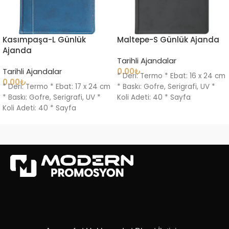
Kasımpaşa-L Günlük
Maltepe-S Günlük Ajanda
Ajanda
Tarihli Ajandalar
Tarihli Ajandalar
0.00
₺
* Deri: Termo * Ebat: 16 x 24 cm
0.00
₺
* Deri: Termo * Ebat: 17 x 24 cm
* Baskı: Gofre, Serigrafi, UV *
* Baskı: Gofre, Serigrafi, UV *
Koli Adeti: 40 * Sayfa
Koli Adeti: 40 * Sayfa