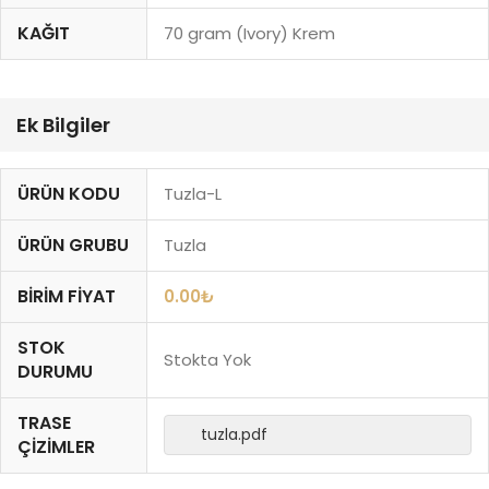
KAĞIT
70 gram (Ivory) Krem
Ek Bilgiler
ÜRÜN KODU
Tuzla-L
ÜRÜN GRUBU
Tuzla
BIRIM FIYAT
0.00
₺
STOK
Stokta Yok
DURUMU
TRASE
tuzla.pdf
ÇIZIMLER