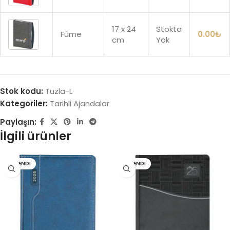
17 x 24
Stokta
Füme
0.00
₺
cm
Yok
Stok kodu:
Tuzla-L
Kategoriler:
Tarihli Ajandalar
Paylaşın:
İlgili ürünler
TÜKENDI
TÜKENDI