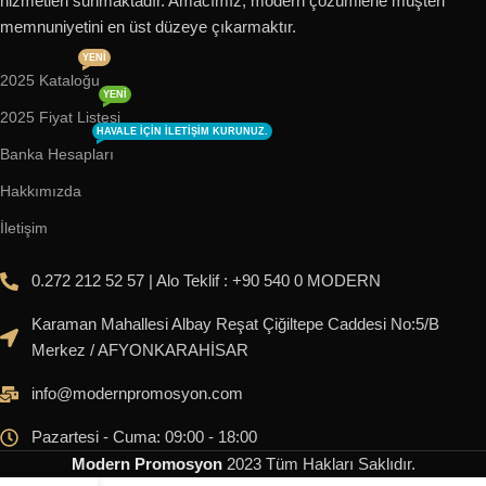
hizmetleri sunmaktadır. Amacımız, modern çözümlerle müşteri
memnuniyetini en üst düzeye çıkarmaktır.
YENI
2025 Kataloğu
YENI
2025 Fiyat Listesi
HAVALE IÇIN ILETIŞIM KURUNUZ.
Banka Hesapları
Hakkımızda
İletişim
0.272 212 52 57 | Alo Teklif : +90 540 0 MODERN
Karaman Mahallesi Albay Reşat Çiğiltepe Caddesi No:5/B
Merkez / AFYONKARAHİSAR
info@modernpromosyon.com
Pazartesi - Cuma: 09:00 - 18:00
Modern Promosyon
2023
Tüm Hakları Saklıdır
.