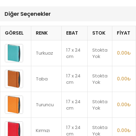
Diğer Seçenekler
GÖRSEL
RENK
EBAT
STOK
FIYAT
17 x 24
Stokta
Turkuaz
0.00
₺
cm
Yok
17 x 24
Stokta
Taba
0.00
₺
cm
Yok
17 x 24
Stokta
Turuncu
0.00
₺
cm
Yok
17 x 24
Stokta
Kırmızı
0.00
₺
cm
Yok