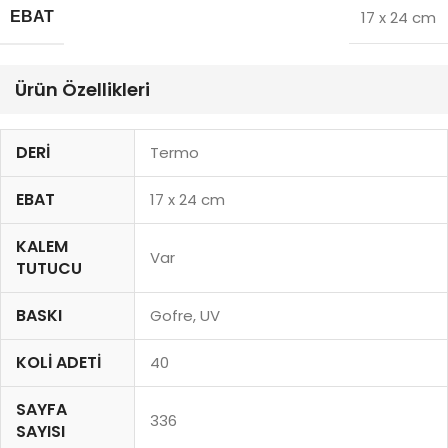
17 x 24 cm
EBAT
Ürün Özellikleri
DERI
Termo
EBAT
17 x 24 cm
KALEM
Var
TUTUCU
BASKI
Gofre, UV
KOLI ADETI
40
SAYFA
336
SAYISI