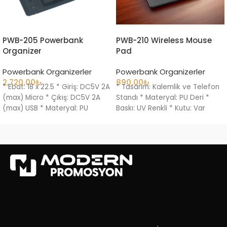
PWB-205 Powerbank
PWB-210 Wireless Mouse
Organizer
Pad
Powerbank Organizerler
Powerbank Organizerler
2,720.00
₺
890.00
₺
* Ebat: 18 x 22.5 * Giriş: DC5V 2A
* Tasarım: Kalemlik ve Telefon
(max) Micro * Çıkış: DC5V 2A
Standı * Materyal: PU Deri *
(max) USB * Materyal: PU
Baskı: UV Renkli * Kutu: Var