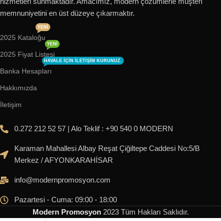
hizmetleri sunmaktadır. Amacımız, modern çözümlerle müşteri
memnuniyetini en üst düzeye çıkarmaktır.
YENI
2025 Kataloğu
YENI
2025 Fiyat Listesi
HAVALE IÇIN ILETIŞIM KURUNUZ.
Banka Hesapları
Hakkımızda
İletişim
0.272 212 52 57 | Alo Teklif : +90 540 0 MODERN
Karaman Mahallesi Albay Reşat Çiğiltepe Caddesi No:5/B
Merkez / AFYONKARAHİSAR
info@modernpromosyon.com
Pazartesi - Cuma: 09:00 - 18:00
Modern Promosyon
2023
Tüm Hakları Saklıdır
.