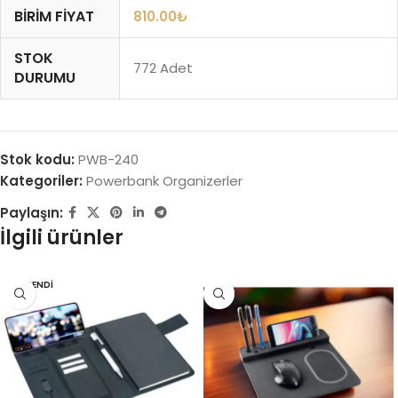
BIRIM FIYAT
810.00
₺
STOK
772 Adet
DURUMU
Stok kodu:
PWB-240
Kategoriler:
Powerbank Organizerler
Paylaşın:
İlgili ürünler
TÜKENDI