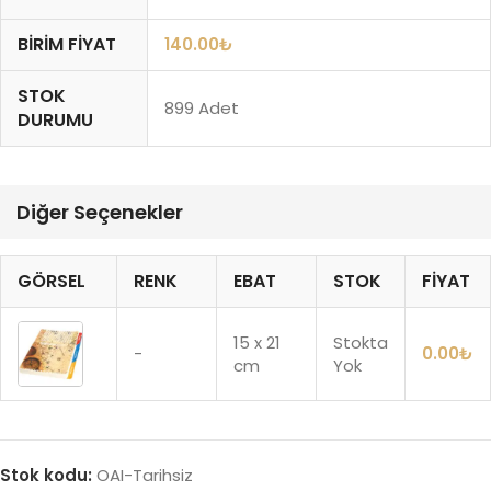
BIRIM FIYAT
140.00
₺
STOK
899 Adet
DURUMU
Diğer Seçenekler
GÖRSEL
RENK
EBAT
STOK
FIYAT
15 x 21
Stokta
-
0.00
₺
cm
Yok
Stok kodu:
OAI-Tarihsiz