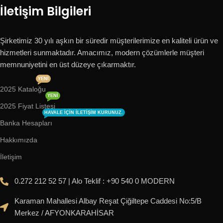
İletişim Bilgileri
Şirketimiz 30 yılı aşkın bir süredir müşterilerimize en kaliteli ürün ve
hizmetleri sunmaktadır. Amacımız, modern çözümlerle müşteri
memnuniyetini en üst düzeye çıkarmaktır.
YENI
2025 Kataloğu
YENI
2025 Fiyat Listesi
HAVALE IÇIN ILETIŞIM KURUNUZ.
Banka Hesapları
Hakkımızda
İletişim
0.272 212 52 57 | Alo Teklif : +90 540 0 MODERN
Karaman Mahallesi Albay Reşat Çiğiltepe Caddesi No:5/B
Merkez / AFYONKARAHİSAR