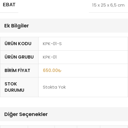
15 x 25 x 6,5 cm
EBAT
Ek Bilgiler
ÜRÜN KODU
KPK-01-S
ÜRÜN GRUBU
KPK-01
BIRIM FIYAT
650.00
₺
STOK
Stokta Yok
DURUMU
Diğer Seçenekler