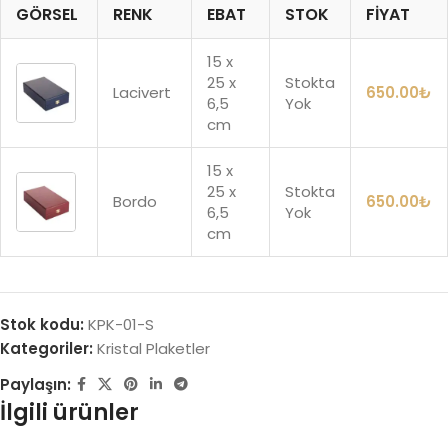
GÖRSEL
RENK
EBAT
STOK
FIYAT
15 x
25 x
Stokta
Lacivert
650.00
₺
6,5
Yok
cm
15 x
25 x
Stokta
Bordo
650.00
₺
6,5
Yok
cm
Stok kodu:
KPK-01-S
Kategoriler:
Kristal Plaketler
Paylaşın:
İlgili ürünler