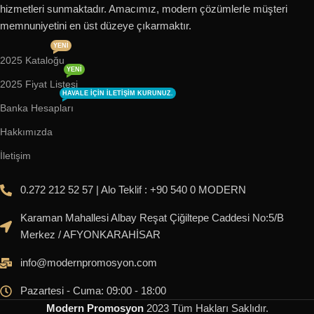
hizmetleri sunmaktadır. Amacımız, modern çözümlerle müşteri
memnuniyetini en üst düzeye çıkarmaktır.
YENI
2025 Kataloğu
YENI
2025 Fiyat Listesi
HAVALE IÇIN ILETIŞIM KURUNUZ.
Banka Hesapları
Hakkımızda
İletişim
0.272 212 52 57 | Alo Teklif : +90 540 0 MODERN
Karaman Mahallesi Albay Reşat Çiğiltepe Caddesi No:5/B
Merkez / AFYONKARAHİSAR
info@modernpromosyon.com
Pazartesi - Cuma: 09:00 - 18:00
Modern Promosyon
2023
Tüm Hakları Saklıdır
.