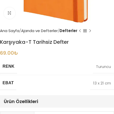
Büyütmek için tıklayın
Ana Sayfa
Ajanda ve Defterler
Defterler
Karşıyaka-T Tarihsiz Defter
69.00
₺
Turuncu
RENK
13 x 21 cm
EBAT
Ürün Özellikleri