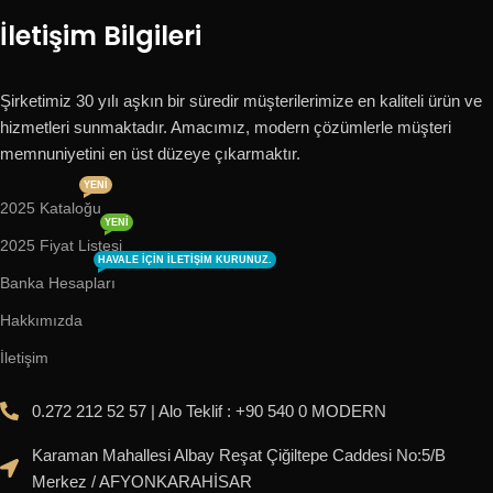
İletişim Bilgileri
Şirketimiz 30 yılı aşkın bir süredir müşterilerimize en kaliteli ürün ve
hizmetleri sunmaktadır. Amacımız, modern çözümlerle müşteri
memnuniyetini en üst düzeye çıkarmaktır.
YENI
2025 Kataloğu
YENI
2025 Fiyat Listesi
HAVALE IÇIN ILETIŞIM KURUNUZ.
Banka Hesapları
Hakkımızda
İletişim
0.272 212 52 57 | Alo Teklif : +90 540 0 MODERN
Karaman Mahallesi Albay Reşat Çiğiltepe Caddesi No:5/B
Merkez / AFYONKARAHİSAR