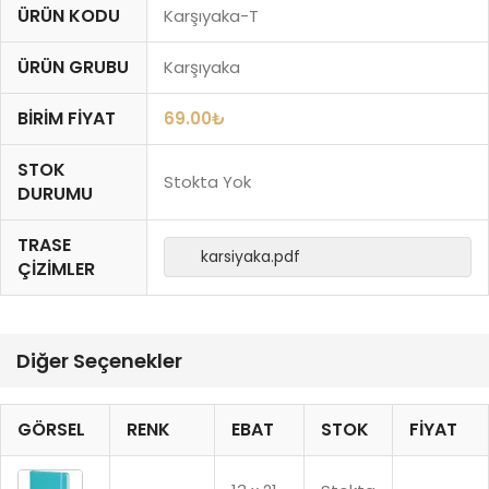
ÜRÜN KODU
Karşıyaka-T
ÜRÜN GRUBU
Karşıyaka
BIRIM FIYAT
69.00
₺
STOK
Stokta Yok
DURUMU
TRASE
karsiyaka.pdf
ÇIZIMLER
Diğer Seçenekler
GÖRSEL
RENK
EBAT
STOK
FIYAT