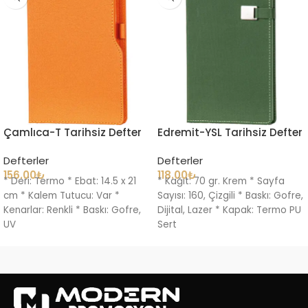
Çamlıca-T Tarihsiz Defter
Edremit-YSL Tarihsiz Defter
Defterler
Defterler
156.00
₺
118.00
₺
* Deri: Termo * Ebat: 14.5 x 21
* Kağıt: 70 gr. Krem * Sayfa
cm * Kalem Tutucu: Var *
Sayısı: 160, Çizgili * Baskı: Gofre,
Kenarlar: Renkli * Baskı: Gofre,
Dijital, Lazer * Kapak: Termo PU
UV
Sert