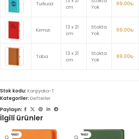
13 x 21
Stokta
Turkuaz
69.00
₺
cm
Yok
13 x 21
Stokta
Kırmızı
69.00
₺
cm
Yok
13 x 21
Stokta
Taba
69.00
₺
cm
Yok
Stok kodu:
Karşıyaka-T
Kategoriler:
Defterler
Paylaşın:
İlgili ürünler
TÜKENDI
TÜKENDI