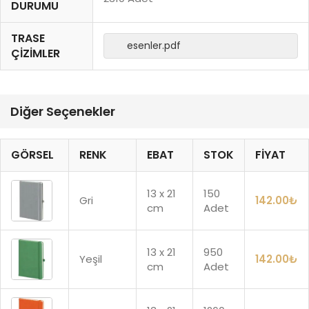
DURUMU
TRASE
esenler.pdf
ÇIZIMLER
Diğer Seçenekler
GÖRSEL
RENK
EBAT
STOK
FIYAT
13 x 21
150
Gri
142.00
₺
cm
Adet
13 x 21
950
Yeşil
142.00
₺
cm
Adet