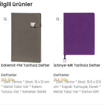
İlgili ürünler
Edremit-FM Tarihsiz Defter
İstinye-MR Tarihsiz Defter
Defterler
Defterler
156.00
₺
164.00
₺
* Deri: Termo * Ebat: 13 x 21 cm
* Deri: Termo * Ebat: 15.5 x 21.5
* Metal Toka: Var * Kalem
cm * Kapak: Yumuşak, Esnek *
Tutucu: Var * Kenarlar: Renkli
Metal Toka: Var * Karton Kılıf: