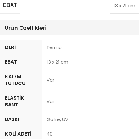
13 x 21 cm
EBAT
Ürün Özellikleri
DERI
Termo
EBAT
13 x 21 cm
KALEM
Var
TUTUCU
ELASTIK
Var
BANT
BASKI
Gofre, UV
KOLI ADETI
40