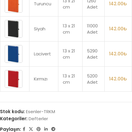
13 x 21
1260
Turuncu
142.00
₺
cm
Adet
13 x 21
11000
Siyah
142.00
₺
cm
Adet
13 x 21
5290
Lacivert
142.00
₺
cm
Adet
13 x 21
5200
Kırmızı
142.00
₺
cm
Adet
Stok kodu:
Esenler-TRKM
Kategoriler:
Defterler
Paylaşın: