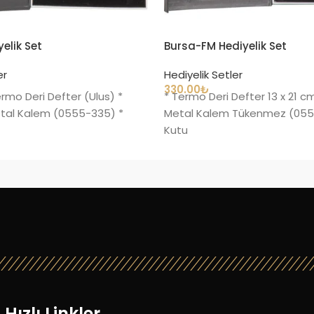
elik Set
Bursa-FM Hediyelik Set
er
Hediyelik Setler
330.00
₺
ermo Deri Defter (Ulus) *
* Termo Deri Defter 13 x 21 
al Kalem (0555-335) *
Metal Kalem Tükenmez (055
Kutu
Hızlı Linkler