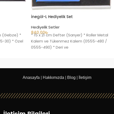
İnegöl-L Hediyelik Set
Hediyelik Setler
840.00
₺
cm (Gebze) *
* 15 x 21 cm Defter (Sarıyer) * Roller Metal
5-30) * Özel
Kalem ve Tükenmez Kalem (0555-480 /
0555-490) * Deri ve
Anasayfa
|
Hakkımızda
|
Blog
|
İletişim
İletişim Bilgileri