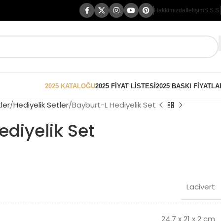
Hakkımızda
İletişim
S.S.S.
2025 KATALOĞU
2025 FİYAT LİSTESİ
2025 BASKI FİYATLA
ler
Hediyelik Setler
Bayburt-L Hediyelik Set
ediyelik Set
Lacivert
24,7 x 21 x 2 cm