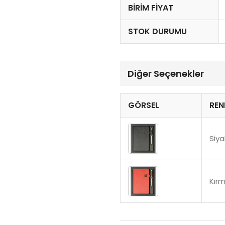
BIRIM FIYAT
STOK DURUMU
Diğer Seçenekler
GÖRSEL
REN
Siy
Kırm