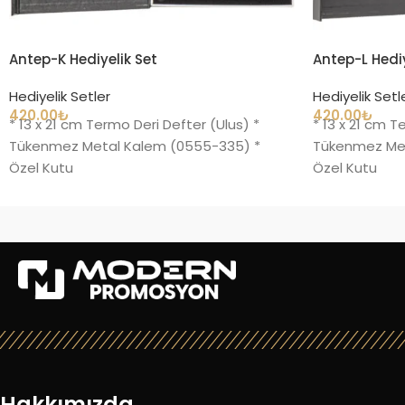
Antep-K Hediyelik Set
Antep-L Hediy
Hediyelik Setler
Hediyelik Setl
420.00
₺
420.00
₺
* 13 x 21 cm Termo Deri Defter (Ulus) *
* 13 x 21 cm T
Tükenmez Metal Kalem (0555-335) *
Tükenmez Met
Özel Kutu
Özel Kutu
Hakkımızda