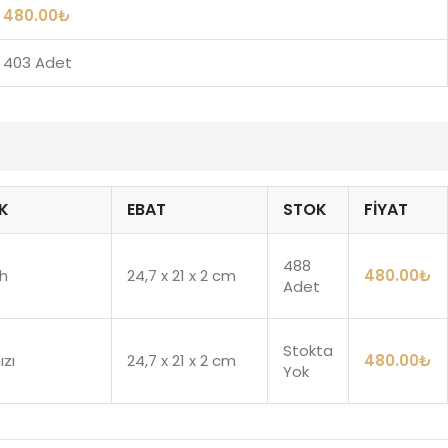
480.00
₺
403 Adet
K
EBAT
STOK
FIYAT
488
ah
24,7 x 21 x 2 cm
480.00
₺
Adet
Stokta
ızı
24,7 x 21 x 2 cm
480.00
₺
Yok