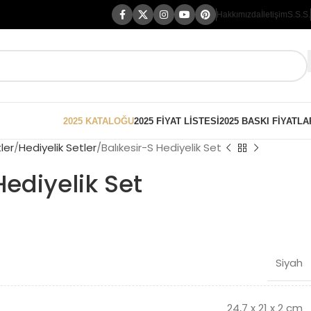
Hakkımızda
İletişim
S.S.S.
2025 KATALOĞU
2025 FİYAT LİSTESİ
2025 BASKI FİYATLA
ler
Hediyelik Setler
Balıkesir-S Hediyelik Set
Hediyelik Set
Siyah
24,7 x 21 x 2 cm