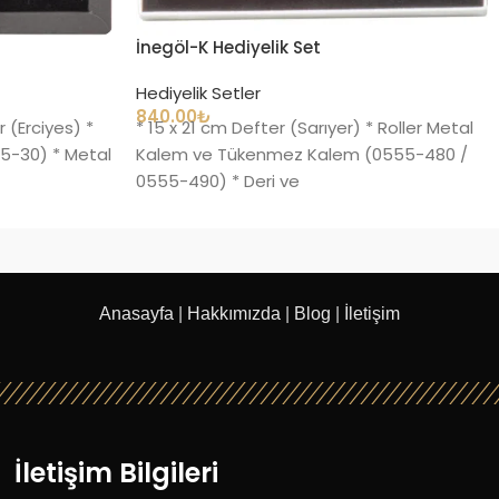
İnegöl-K Hediyelik Set
Hediyelik Setler
840.00
₺
 (Erciyes) *
* 15 x 21 cm Defter (Sarıyer) * Roller Metal
5-30) * Metal
Kalem ve Tükenmez Kalem (0555-480 /
0555-490) * Deri ve
Anasayfa
|
Hakkımızda
|
Blog
|
İletişim
İletişim Bilgileri