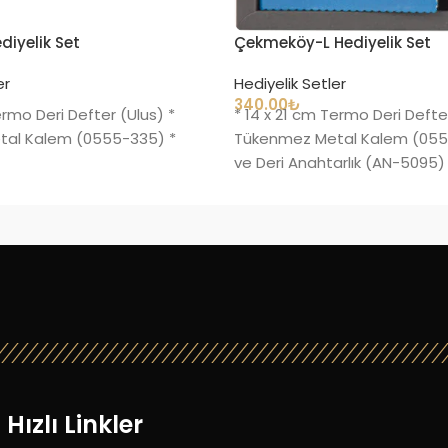
diyelik Set
Çekmeköy-L Hediyelik Set
er
Hediyelik Setler
340.00
₺
ermo Deri Defter (Ulus) *
* 14 x 21 cm Termo Deri Defter
al Kalem (0555-335) *
Tükenmez Metal Kalem (055
ve Deri Anahtarlık (AN-5095)
Hızlı Linkler