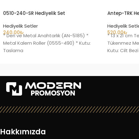
0510-240-SR Hediyelik Set
Antep-TRK He
Hediyelik Setler
Hediyelik Setl
240.00
₺
520.00
₺
* Deri ve Metal Anahtarlık (AN-5185) *
* 13 x 21 cm T
Metal Kalem Roller (0555-490) * Kutu:
Tükenmez Met
Taslama
Kutu: Cilt Bezi
Hakkımızda