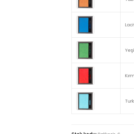
Laci
Yeşi
Kırm
Tur