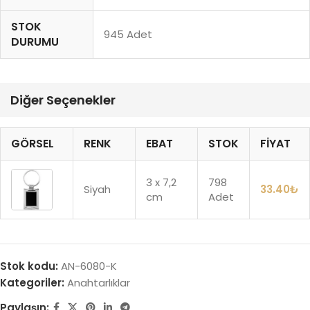
STOK
945 Adet
DURUMU
Diğer Seçenekler
GÖRSEL
RENK
EBAT
STOK
FIYAT
3 x 7,2
798
Siyah
33.40
₺
cm
Adet
Stok kodu:
AN-6080-K
Kategoriler:
Anahtarlıklar
Paylaşın: