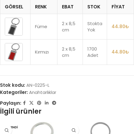
GÖRSEL
RENK
EBAT
STOK
FIYAT
2 x 8,5
Stokta
Füme
44.80
₺
cm
Yok
2 x 8,5
1700
Kırmızı
44.80
₺
cm
Adet
Stok kodu:
AN-0225-L
Kategoriler:
Anahtarlıklar
Paylaşın:
İlgili ürünler
TÜKENDI