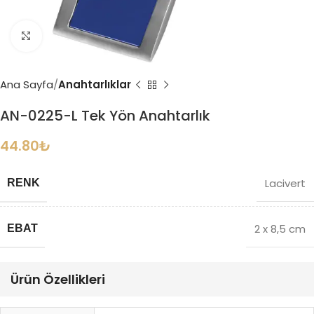
Büyütmek için tıklayın
Ana Sayfa
Anahtarlıklar
AN-0225-L Tek Yön Anahtarlık
44.80
₺
Lacivert
RENK
2 x 8,5 cm
EBAT
Ürün Özellikleri