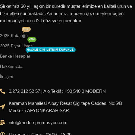
Şirketimiz 30 yılı aşkın bir süredir müşterilerimize en kaliteli ürün ve
hizmetleri sunmaktadır. Amacımız, modern çözümlerle müşteri
memnuniyetini en üst düzeye çıkarmaktır.
YENI
2025 Kataloğu
YENI
2025 Fiyat Listesi
HAVALE IÇIN ILETIŞIM KURUNUZ.
Banka Hesapları
Hakkımızda
İletişim
0.272 212 52 57 | Alo Teklif : +90 540 0 MODERN
Karaman Mahallesi Albay Reşat Çiğiltepe Caddesi No:5/B
Merkez / AFYONKARAHİSAR
info@modernpromosyon.com
Pazartesi - Cuma: 09:00 - 18:00