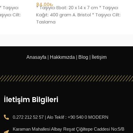
84.00
₺
* Taşıyıcı
* Taşıyıcı Ebat: 20 x 14 x 7 cm * Taşıyıcı
ıyıcı Cilt:
Kağıt: 400 gram A. Bristol * Taşıyıcı Cilt:
Taslama
Anasayfa
|
Hakkımızda
|
Blog
|
İletişim
İletişim Bilgileri
0.272 212 52 57 | Alo Teklif : +90 540 0 MODERN
Karaman Mahallesi Albay Reşat Çiğiltepe Caddesi No:5/B