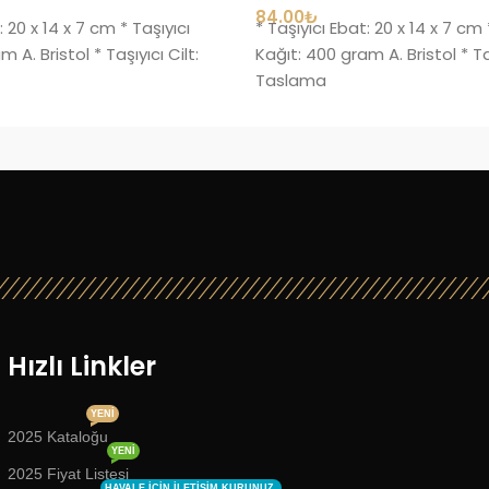
84.00
₺
: 20 x 14 x 7 cm * Taşıyıcı
* Taşıyıcı Ebat: 20 x 14 x 7 cm 
 A. Bristol * Taşıyıcı Cilt:
Kağıt: 400 gram A. Bristol * Taş
Taslama
Hızlı Linkler
YENI
2025 Kataloğu
YENI
2025 Fiyat Listesi
HAVALE IÇIN ILETIŞIM KURUNUZ.