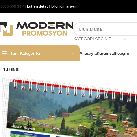
0535 559 33 49
Lütfen detaylı bilgi için arayın!
KATEGORI SEÇINIZ
Tüm Kategoriler
Anasayfa
Kurumsal
İletişim
TÜKENDI