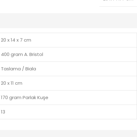
20 x 14 x 7 cm
400 gram A. Bristol
Taslama / Biala
20 x 11 cm
170 gram Parlak Kuşe
13