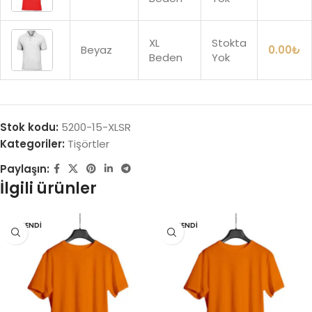
XL
Stokta
Beyaz
0.00
₺
Beden
Yok
Stok kodu:
5200-15-XLSR
Kategoriler:
Tişörtler
Paylaşın:
İlgili ürünler
TÜKENDI
TÜKENDI