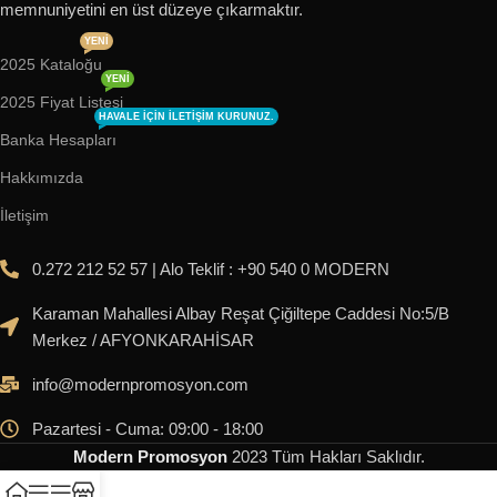
memnuniyetini en üst düzeye çıkarmaktır.
YENI
2025 Kataloğu
YENI
2025 Fiyat Listesi
HAVALE IÇIN ILETIŞIM KURUNUZ.
Banka Hesapları
Hakkımızda
İletişim
0.272 212 52 57 | Alo Teklif : +90 540 0 MODERN
Karaman Mahallesi Albay Reşat Çiğiltepe Caddesi No:5/B
Merkez / AFYONKARAHİSAR
info@modernpromosyon.com
Pazartesi - Cuma: 09:00 - 18:00
Modern Promosyon
2023
Tüm Hakları Saklıdır
.