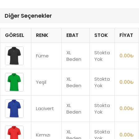
Diğer Seçenekler
GÖRSEL
RENK
EBAT
STOK
FIYAT
XL
Stokta
Füme
0.00
₺
Beden
Yok
XL
Stokta
Yeşil
0.00
₺
Beden
Yok
XL
Stokta
Lacivert
0.00
₺
Beden
Yok
XL
Stokta
Kırmızı
0.00
₺
Beden
Yok