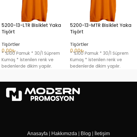
5200-13-LTR Bisiklet Yaka
5200-13-MTR Bisiklet Yaka
Tişört
Tişört
Tişörtler
Tişörtler
0.00
₺
0.00
₺
* %100 Pamuk * 30/1 Süprem
* %100 Pamuk * 30/1 Süprem
Kumaş * İstenilen renk ve
Kumaş * İstenilen renk ve
bedenlerde dikim yapılır.
bedenlerde dikim yapılır.
Anasayfa
|
Hakkımızda
|
Blog
|
İletişim