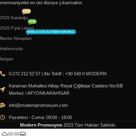
memnuniyetini en üst düzeye çıkarmaktır.
YENI
2025 Kataloğu
YENI
2025 Fiyat Listesi
HAVALE IÇIN ILETIŞIM KURUNUZ.
Banka Hesapları
Hakkımızda
İletişim
0.272 212 52 57 | Alo Teklif : +90 540 0 MODERN
Karaman Mahallesi Albay Reşat Çiğiltepe Caddesi No:5/B
Merkez / AFYONKARAHİSAR
info@modernpromosyon.com
Pazartesi - Cuma: 09:00 - 18:00
Modern Promosyon
2023
Tüm Hakları Saklıdır
.