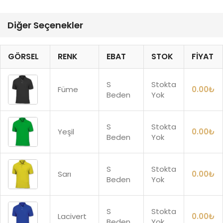
Diğer Seçenekler
GÖRSEL
RENK
EBAT
STOK
FIYAT
S
Stokta
Füme
0.00
₺
Beden
Yok
S
Stokta
Yeşil
0.00
₺
Beden
Yok
S
Stokta
Sarı
0.00
₺
Beden
Yok
S
Stokta
Lacivert
0.00
₺
Beden
Yok