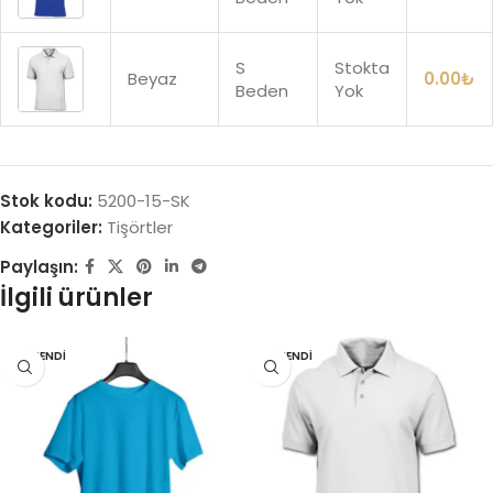
S
Stokta
Beyaz
0.00
₺
Beden
Yok
Stok kodu:
5200-15-SK
Kategoriler:
Tişörtler
Paylaşın:
İlgili ürünler
TÜKENDI
TÜKENDI