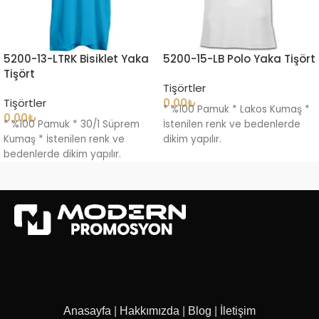
5200-13-LTRK Bisiklet Yaka
5200-15-LB Polo Yaka Tişört
Tişört
Tişörtler
Tişörtler
0.00
₺
* %100 Pamuk * Lakos Kumaş *
0.00
₺
* %100 Pamuk * 30/1 Süprem
İstenilen renk ve bedenlerde
Kumaş * İstenilen renk ve
dikim yapılır.
bedenlerde dikim yapılır.
Anasayfa
|
Hakkımızda
|
Blog
|
İletişim