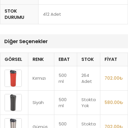
STOK
412 Adet
DURUMU
Diğer Seçenekler
GÖRSEL
RENK
EBAT
STOK
FIYAT
500
264
Kırmızı
702.00
₺
ml
Adet
500
Stokta
Siyah
580.00
₺
ml
Yok
500
Stokta
Gümüş
702.00
₺