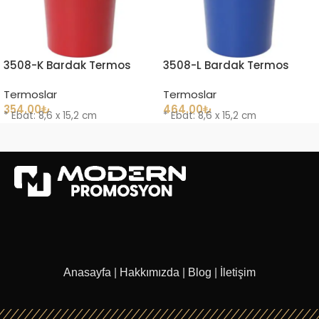
3508-K Bardak Termos
3508-L Bardak Termos
Termoslar
Termoslar
354.00
₺
464.00
₺
* Ebat: 8,6 x 15,2 cm
* Ebat: 8,6 x 15,2 cm
Anasayfa
|
Hakkımızda
|
Blog
|
İletişim