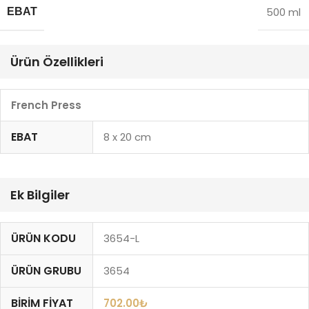
500 ml
EBAT
Ürün Özellikleri
French Press
EBAT
8 x 20 cm
Ek Bilgiler
ÜRÜN KODU
3654-L
ÜRÜN GRUBU
3654
BIRIM FIYAT
702.00
₺