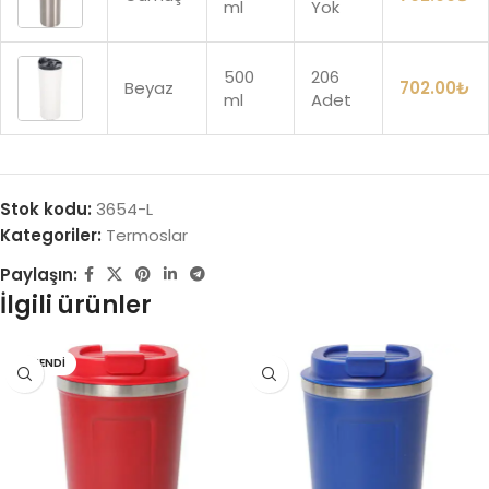
ml
Yok
500
206
Beyaz
702.00
₺
ml
Adet
Stok kodu:
3654-L
Kategoriler:
Termoslar
Paylaşın:
İlgili ürünler
TÜKENDI