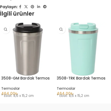
Paylaşın:
İlgili ürünler
3508-GM Bardak Termos
3508-TRK Bardak Termos
Termoslar
Termoslar
464.00
₺
464.00
₺
* Ebat: 8,6 x 15,2 cm
* Ebat: 8,6 x 15,2 cm