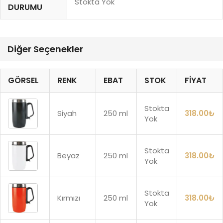
Stokta Yok
DURUMU
Diğer Seçenekler
GÖRSEL
RENK
EBAT
STOK
FIYAT
Stokta
Siyah
250 ml
318.00
₺
Yok
Stokta
Beyaz
250 ml
318.00
₺
Yok
Stokta
Kırmızı
250 ml
318.00
₺
Yok