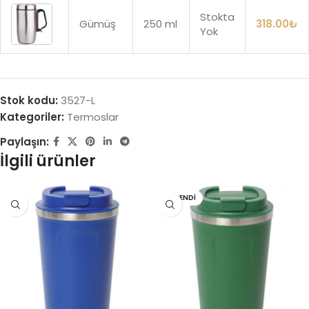
Stokta
Gümüş
250 ml
318.00
₺
Yok
Stok kodu:
3527-L
Kategoriler:
Termoslar
Paylaşın:
İlgili ürünler
TÜKENDI