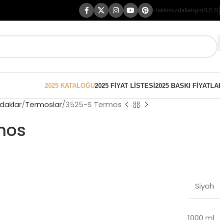
Hakkımızda
İletişim
S.S.S.
2025 KATALOĞU
2025 FİYAT LİSTESİ
2025 BASKI FİYATLA
daklar
Termoslar
3525-S Termos
mos
Siyah
1000 ml