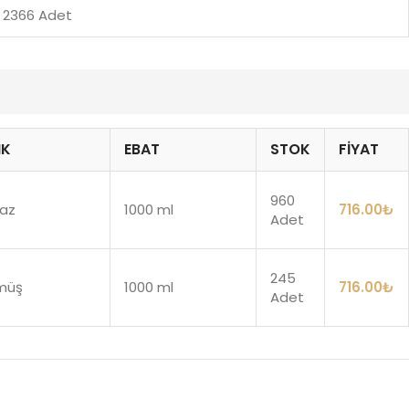
2366 Adet
NK
EBAT
STOK
FIYAT
960
az
1000 ml
716.00
₺
Adet
245
müş
1000 ml
716.00
₺
Adet