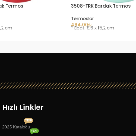
ak Termos
3508-TRK Bardak Termos
Termoslar
464.00
₺
5,2 cm
* Ebat: 8,6 x 15,2 cm
Hızlı Linkler
YENI
2025 Kataloğu
YENI