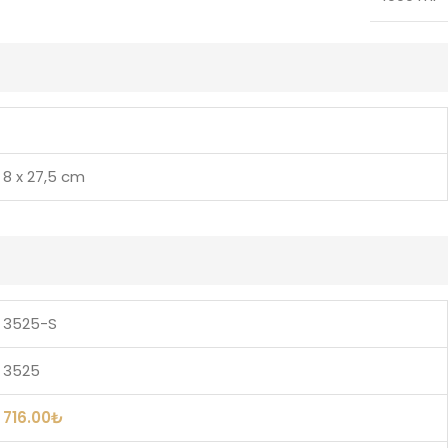
8 x 27,5 cm
3525-S
3525
716.00
₺