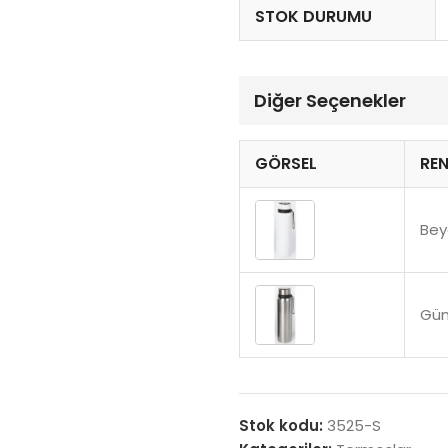
STOK DURUMU
Diğer Seçenekler
GÖRSEL
RE
Bey
Gü
Stok kodu:
3525-S