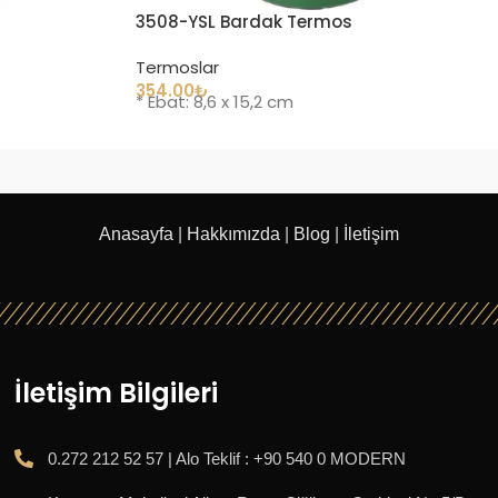
3508-YSL Bardak Termos
Termoslar
354.00
₺
* Ebat: 8,6 x 15,2 cm
Anasayfa
|
Hakkımızda
|
Blog
|
İletişim
İletişim Bilgileri
0.272 212 52 57 | Alo Teklif : +90 540 0 MODERN