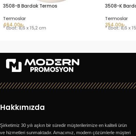
3508-B Bardak Termos
3508-K Bard
Termoslar
Termoslar
464.00
₺
354.00
₺
* Ebat: 8,6 x 15,2 cm
* Ebat: 8,6 x 1
Hakkımızda
Şirketimiz 30 yılı aşkın bir süredir müşterilerimize en kaliteli ürün
ve hizmetleri sunmaktadır. Amacımız, modern çözümlerle müşteri