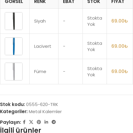
GÖRSEL
RENK
EBAT
STOK
FIYAT
Stokta
Siyah
-
69.00
₺
Yok
Stokta
Lacivert
-
69.00
₺
Yok
Stokta
Füme
-
69.00
₺
Yok
Stok kodu:
0555-620-TRK
Kategoriler:
Metal Kalemler
Paylaşın:
İlgili ürünler