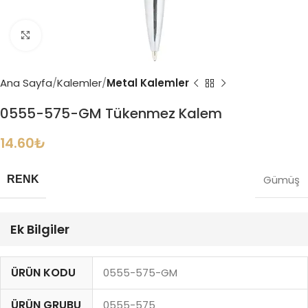
Büyütmek için tıklayın
Ana Sayfa
Kalemler
Metal Kalemler
0555-575-GM Tükenmez Kalem
14.60
₺
Gümüş
RENK
Ek Bilgiler
ÜRÜN KODU
0555-575-GM
ÜRÜN GRUBU
0555-575