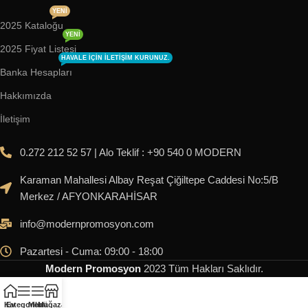
YENI
2025 Kataloğu
YENI
2025 Fiyat Listesi
HAVALE IÇIN ILETIŞIM KURUNUZ.
Banka Hesapları
Hakkımızda
İletişim
0.272 212 52 57 | Alo Teklif : +90 540 0 MODERN
Karaman Mahallesi Albay Reşat Çiğiltepe Caddesi No:5/B
Merkez / AFYONKARAHİSAR
info@modernpromosyon.com
Pazartesi - Cuma: 09:00 - 18:00
Modern Promosyon
2023
Tüm Hakları Saklıdır
.
Kategoriler
Ev
Menü
Mağaza