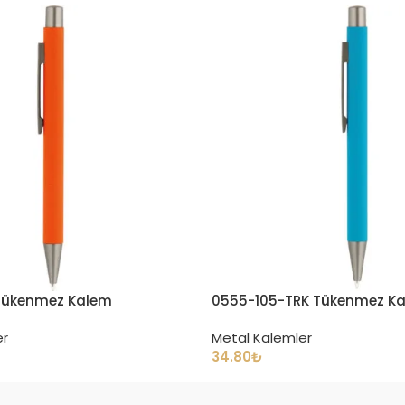
Tükenmez Kalem
0555-105-TRK Tükenmez K
er
Metal Kalemler
34.80
₺