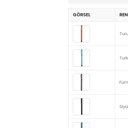
GÖRSEL
REN
Tur
Tur
Fü
Siy