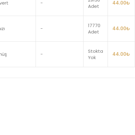
vert
-
44.00
₺
Adet
17770
ızı
-
44.00
₺
Adet
Stokta
müş
-
44.00
₺
Yok