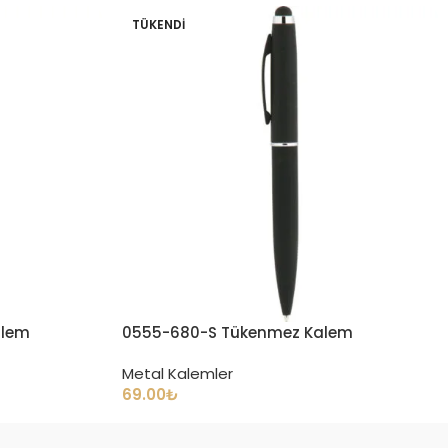
TÜKENDI
alem
0555-680-S Tükenmez Kalem
Metal Kalemler
69.00
₺