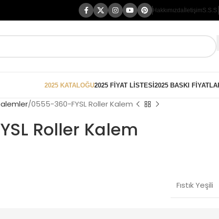
Hakkımızda
İletişim
S.S.S.
2025 KATALOĞU
2025 FİYAT LİSTESİ
2025 BASKI FİYATLA
Kalemler
0555-360-FYSL Roller Kalem
SL Roller Kalem
Fıstık Yeşili