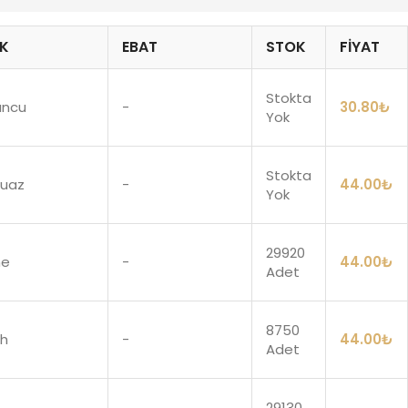
K
EBAT
STOK
FIYAT
Stokta
uncu
-
30.80
₺
Yok
Stokta
kuaz
-
44.00
₺
Yok
29920
me
-
44.00
₺
Adet
8750
ah
-
44.00
₺
Adet
29130