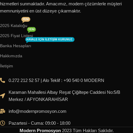
hizmetleri sunmaktadır. Amacımız, modern çözümlerle müşteri
memnuniyetini en üst düzeye çıkarmaktır.
YENI
2025 Kataloğu
YENI
2025 Fiyat Listesi
HAVALE IÇIN ILETIŞIM KURUNUZ.
Banka Hesapları
Hakkımızda
İletişim
0.272 212 52 57 | Alo Teklif : +90 540 0 MODERN
Karaman Mahallesi Albay Reşat Çiğiltepe Caddesi No:5/B
Merkez / AFYONKARAHİSAR
info@modernpromosyon.com
Pazartesi - Cuma: 09:00 - 18:00
Modern Promosyon
2023
Tüm Hakları Saklıdır
.