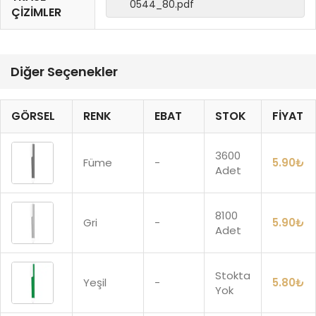
0544_80.pdf
ÇIZIMLER
Diğer Seçenekler
GÖRSEL
RENK
EBAT
STOK
FIYAT
3600
Füme
-
5.90
₺
Adet
8100
Gri
-
5.90
₺
Adet
Stokta
Yeşil
-
5.80
₺
Yok