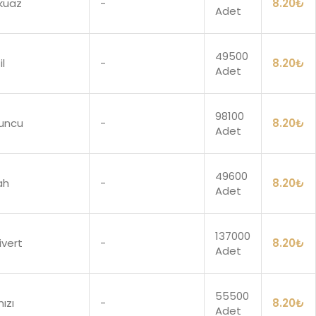
kuaz
-
8.20
₺
Adet
49500
il
-
8.20
₺
Adet
98100
uncu
-
8.20
₺
Adet
49600
ah
-
8.20
₺
Adet
137000
ivert
-
8.20
₺
Adet
55500
mızı
-
8.20
₺
Adet