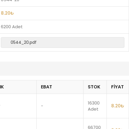
8.20
₺
6200 Adet
0544_20.pdf
NK
EBAT
STOK
FIYAT
16300
r
-
8.20
₺
Adet
66700