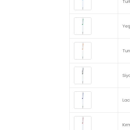
Tur
Yeş
Tur
Siy
Lac
Kır