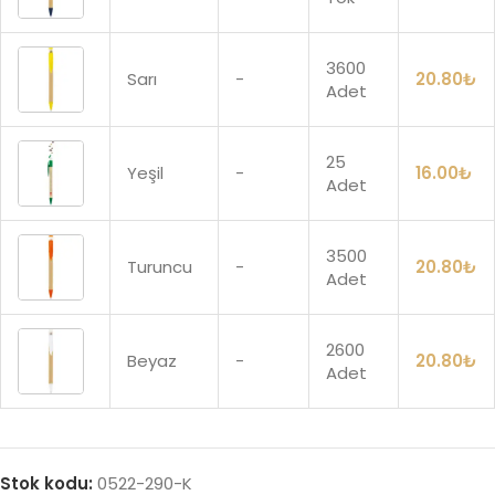
3600
Sarı
-
20.80
₺
Adet
25
Yeşil
-
16.00
₺
Adet
3500
Turuncu
-
20.80
₺
Adet
2600
Beyaz
-
20.80
₺
Adet
Stok kodu:
0522-290-K