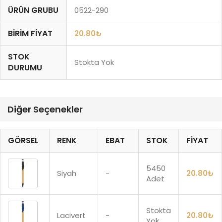
ÜRÜN GRUBU
0522-290
BIRIM FIYAT
20.80
₺
STOK
Stokta Yok
DURUMU
Diğer Seçenekler
GÖRSEL
RENK
EBAT
STOK
FIYAT
5450
Siyah
-
20.80
₺
Adet
Stokta
Lacivert
-
20.80
₺
Yok