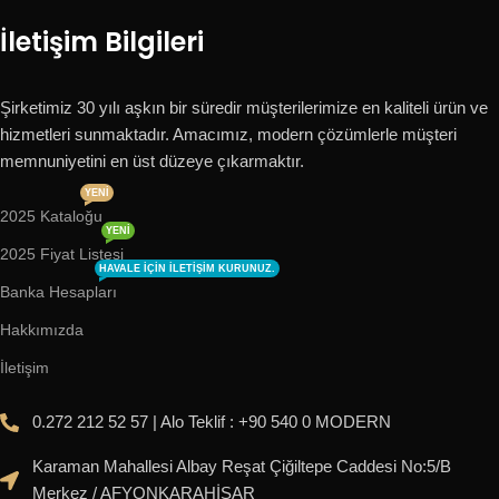
İletişim Bilgileri
Şirketimiz 30 yılı aşkın bir süredir müşterilerimize en kaliteli ürün ve
hizmetleri sunmaktadır. Amacımız, modern çözümlerle müşteri
memnuniyetini en üst düzeye çıkarmaktır.
YENI
2025 Kataloğu
YENI
2025 Fiyat Listesi
HAVALE IÇIN ILETIŞIM KURUNUZ.
Banka Hesapları
Hakkımızda
İletişim
0.272 212 52 57 | Alo Teklif : +90 540 0 MODERN
Karaman Mahallesi Albay Reşat Çiğiltepe Caddesi No:5/B
Merkez / AFYONKARAHİSAR