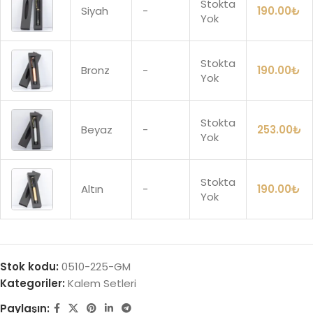
Stokta
Siyah
-
190.00
₺
Yok
Stokta
Bronz
-
190.00
₺
Yok
Stokta
Beyaz
-
253.00
₺
Yok
Stokta
Altın
-
190.00
₺
Yok
Stok kodu:
0510-225-GM
Kategoriler:
Kalem Setleri
Paylaşın: