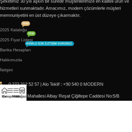
Şirketimiz 30 yılı aşkın bir süredir müşterilerimize en kaliteli ürün ve
hizmetleri sunmaktadır. Amacımız, modern çözümlerle müşteri
memnuniyetini en üst düzeye çıkarmaktır.
YENI
2025 Kataloğu
YENI
2025 Fiyat Listesi
HAVALE IÇIN ILETIŞIM KURUNUZ.
Banka Hesapları
Hakkımızda
İletişim
0.272 212 52 57 | Alo Teklif : +90 540 0 MODERN
Karaman Mahallesi Albay Reşat Çiğiltepe Caddesi No:5/B
Kategoriler
Ev
Menü
Mağaza
Merkez / AFYONKARAHİSAR
info@modernpromosyon.com
Pazartesi - Cuma: 09:00 - 18:00