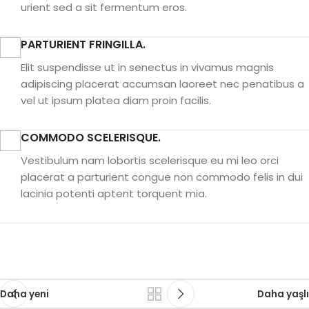
urient sed a sit fermentum eros.
PARTURIENT FRINGILLA.
Elit suspendisse ut in senectus in vivamus magnis
adipiscing placerat accumsan laoreet nec penatibus a
vel ut ipsum platea diam proin facilis.
COMMODO SCELERISQUE.
Vestibulum nam lobortis scelerisque eu mi leo orci
placerat a parturient congue non commodo felis in dui
lacinia potenti aptent torquent mia.
Daha yeni
Daha yaşlı