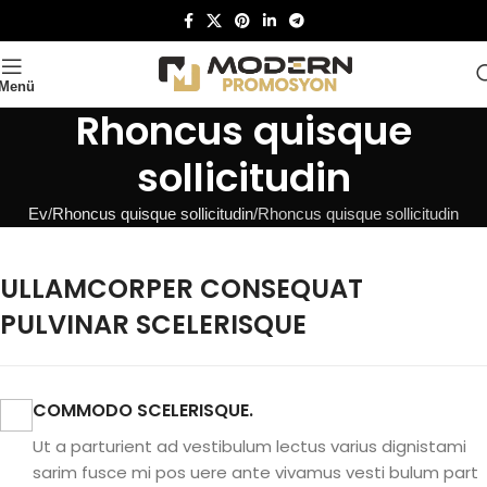
Menü
Rhoncus quisque
sollicitudin
Ev
Rhoncus quisque sollicitudin
Rhoncus quisque sollicitudin
ULLAMCORPER CONSEQUAT
PULVINAR SCELERISQUE
COMMODO SCELERISQUE.
Ut a parturient ad vestibulum lectus varius dignistami
sarim fusce mi pos uere ante vivamus vesti bulum part